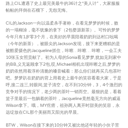
路上CIL遭遇了史上最完美最牛的36计之“美人计”，大家服服
帖帖的拜倒在石榴下，无怨无悔。
CIL的Jackson一向以温柔杀手著称，在看见梦梦的时候，败
的一塌糊涂，毫不犹豫的拿下（2包婺源新茶）。可怜的梦梦
今年只有1岁零3个月，在美好的早晨陪着奶奶到达村口吆喝
（今年的新茶），被眼尖的Jackson发现，接下来更糟糕的是
被酷爱摄色的Jacqueline抓住，咔嚓…咔嚓… 咔嚓，一会工夫
10张玉女照贡献了。初为人母的Sonia看见梦梦,犹如见到家中
的BB,义无返顾拿下2包,哎,Michael相机出现咔嚓之后,梦梦的
奶奶依然用着淳朴清脆的嗓音喊着：那么你们就再买几包茶叶
吧。梦梦趴在奶奶的背上用着史上最牛的笑容看着大家，于是
呼,接二连三,转眼间,篮子清空，在不到10分钟，3，4个激烈的
竞争对手的情况下，老少两的茶叶一销而空。最狠的是，看着
篮子里最后一包躺着的茶叶，Jacqueline竟然毫无方向的威逼
Wilson拿下。哦，MY疙瘩，祖孙两人离开时甜美的笑容，永
远绽放在CIL那个美丽而又阳光的早晨。
BTW，Wilson在接下来的10分钟又被比他还年轻的小伙子苦