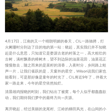
4月17日，江南的又一个晴朗明媚的春天，CIL一路驰骋，灯
火阑珊时分到达了目的地的第一站：晓起，其实我们并不知晓
起是什么意思，只知道它是婺源古老的村落之一，高大粗壮的
古树，满村飘香的樟树木，望不到边际的油菜花田，油菜花正
慢慢散去，随之而来的是菜籽的清香，入夜时分，乡间路上蛙
声一片，让我们雀跃的是，天窗外的星空，Wilson说我们家也
能看到，可是那好像是童年的时光了，CIL将近9年了，伴着大
家一路走来，今年的星空依然灿烂。
清晨雄鸡报晓的时刻，我们钻出了被窝，每个人似乎都蠢蠢欲
动，我们期待我们梦中的最终方向—庆源。
离开晓起，经过美丽的龙尾村、江岭的梯田风光，在山间的小