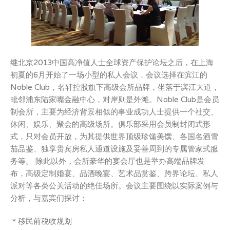
继北京2013中国高净值人士全球资产保护论坛之后，在上海
初夏的6月开始了一场小型的私人会议，会议选择在滨江的
Noble Club，名轩控股旗下高级会所品牌，坐落于滨江大道，
毗邻浦东陆家嘴金融中心，对岸则是外滩。Noble Club是会员
制会所，主要为经济背景相似的事业成功人士提供一个社交、
休闲、娱乐、聚会的高级场所。俱乐部采用会员制封闭式形
式，只对会员开放，为其提供世界顶级珍馐美馔、各国名酒雪
茄品鉴、独享贵宾房私人通道设施及妥善周到的专属管家式服
务等。 除此以外，会所豪华的宴会厅也是举办高端品牌发
布，高级定制婚宴、品酒晚宴、艺术品赏鉴、跨界论坛、私人
派对等各类公关活动的绝佳场所。会议主要围绕以实际案例与
分析，与嘉宾们探讨：
＊移民前税收规划