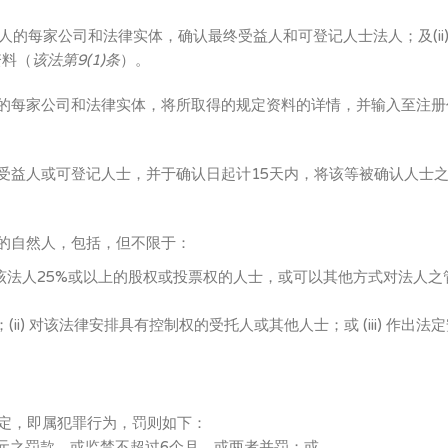
理人的每家公司和法律实体，确认最终受益人和可登记人士法人；及(ii)
资料（
该法第
9(1)
条
）。
人的每家公司和法律实体，将所取得的规定资料的详情，并输入至注册
终受益人或可登记人士，并于确认日起计15天内，将该等被确认人士
的自然人，包括，但不限于：
该法人25%或以上的股权或投票权的人士，或可以其他方式对法人之
ii) 对该法律安排具有控制权的受托人或其他人士；或 (iii) 作出法
定，即属犯罪行为，罚则如下：
美元之罚款，或监禁不超过6个月，或两者并罚；或