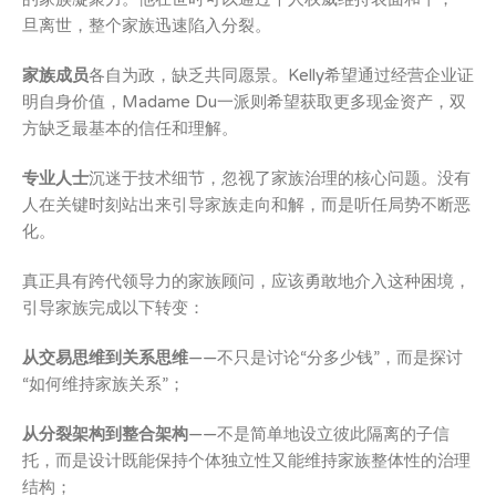
旦离世，整个家族迅速陷入分裂。
家族成员
各自为政，缺乏共同愿景。Kelly希望通过经营企业证
明自身价值，Madame Du一派则希望获取更多现金资产，双
方缺乏最基本的信任和理解。
专业人士
沉迷于技术细节，忽视了家族治理的核心问题。没有
人在关键时刻站出来引导家族走向和解，而是听任局势不断恶
化。
真正具有跨代领导力的家族顾问，应该勇敢地介入这种困境，
引导家族完成以下转变：
从交易思维到关系思维
——不只是讨论“分多少钱”，而是探讨
“如何维持家族关系”；
从分裂架构到整合架构
——不是简单地设立彼此隔离的子信
托，而是设计既能保持个体独立性又能维持家族整体性的治理
结构；