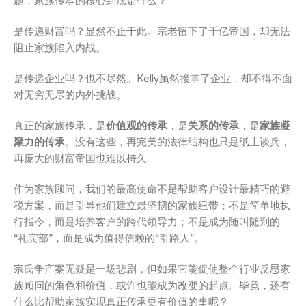
题：家族传承的核心到底是什么？
是传递财富吗？显然不止于此。宗老留下了千亿帝国，却无法
阻止家族陷入内战。
是传递企业吗？也不尽然。Kelly虽然接掌了企业，却不得不面
对无穷无尽的内外挑战。
真正的家族传承，是
价值观的传承
，是
关系的传承
，是
家族凝
聚力的传承
。没有这些，再完美的法律结构也只是纸上谈兵，
再庞大的财富帝国也难以持久。
作为家族顾问，我们的最高使命不是帮助客户设计最精巧的避
税方案，而是引导他们建立最坚韧的家族纽带；不是简单地执
行指令，而是培养客户的跨代领导力；不是成为随叫随到的
“礼宾部”，而是成为值得信赖的“引路人”。
宗氏争产案无疑是一场悲剧，但如果它能促使整个行业反思家
族顾问的角色和价值，或许也能成为改变的起点。毕竟，还有
什么比帮助家族实现真正传承更有价值的事呢？