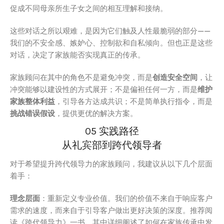
促成不同母亲所生子女之间的相互理解和接纳。
这些对话之所以艰难，是因为它们触及人性最脆弱的部分——
我们的不安全感、嫉妒心、控制欲和自私倾向。但也正是这些
对话，决定了家族能否实现真正的传承。
家族顾问在其中的角色不是避免冲突，而是
创造安全空间
，让
冲突能够以建设性的方式展开；不是偏袒任何一方，而是
维护
家族整体利益
，引导各方达成共识；不是简单执行指令，而是
挑战错误假设
，提供更优的解决方案。
05 实践路径
从礼宾部到跨代领导者
对于希望提升跨代领导力的家族顾问，我建议从以下几个层面
着手：
理念层面
：重新定义专业价值。我们的价值不来自于响应客户
需求的速度，而来自于引导客户做出更好决策的深度。推荐阅
读《跨代领导力》一书，其中详细阐述了如何在家族传承中发