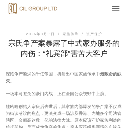
2025年9月11日 /
家族传承
/
资产保护
宗氏争产案暴露了中式家办服务的
内伤：“礼宾部”害苦大客户
深陷争产漩涡的千亿帝国，折射出中国家族传承中
最致命的缺
失
。
一场本可避免的豪门内战，正在全国公众视野中上演。
娃哈哈创始人宗庆后去世后，其家族内部爆发的争产案不仅成
为街谈巷议的焦点，更演变成一场涉及香港、内地多个司法管
辖区、金额高达数十亿的法律大战。原本应该守护家族利益的
信托架构，反而成为争夺的焦点；原本应该维系亲情的血缘关