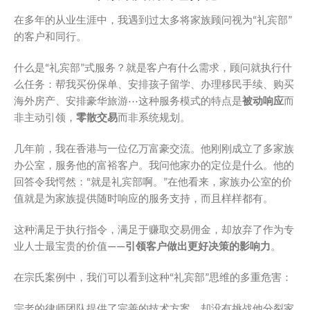
在多年的从业生涯中，我遇到过太多将家族顾问视为“礼宾部”
的客户和同行。
什么是“礼宾部”式服务？就是客户有什么需求，顾问就执行什
么任务：帮我买份保单、安排孩子留学、办理移民手续、购买
海外房产、安排豪华旅游⋯这种服务模式的特点是
被动响应
而
非主动引领，
零散交易
而非系统规划。
几年前，我在香港与一位亿万富豪交流。他刚刚成立了多家族
办公室，服务他的富裕客户。我问他家办的定位是什么。他的
回答令我愕然：“就是礼宾部啊。”在他看来，家族办公室的价
值就是为家族提供随时响应的服务支持，而且样样都有。
这种满足于执行指令，满足于赚取交易佣金，却放弃了作为专
业人士最宝贵的价值——
引领客户做出更好决策的影响力
。
在宗氏案例中，我们可以看到这种“礼宾部”思维的多重危害：
宗老的律师团队提供了完善的技术方案，却没有挑战他分裂家