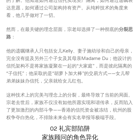
的了解。他知道如何通过信托实现资产隔离，如何通过遗嘱表
达意愿，如何通过公司架构持有资产。从纯粹技术的角度来
看，他几乎做对了一切。
然而，在最关键的理念层面，宗老却选择了一种彻底的
分裂思
路
：
他的遗嘱继承人只包括女儿Kelly、妻子施幼珍和自己的母亲，
完全没有提及另外三个子女及其母亲Madame Du；他设计的
信托架构不是将家族凝聚在一起的“大家庭”，而是彼此隔离的
“子信托”；他采取的是“胡萝卜加大棒”的交易方式——女儿帮
弟弟妹妹办信托，父亲就给女儿红包。
这种技术上的完美与理念上的分裂，最终导致了当前的局面。
宗老去世后，家族不仅没有如他所愿实现和谐传承，反而陷入
了更加激烈的内部斗争——香港的信托资金被冻结，杭州的股
权争夺白热化，不排除未来会有实名举报等极端手段。
02 礼宾部陷阱
家族顾问的角色异化