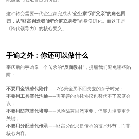
这种转变需要一代企业家完成从
“企业家”到“父亲
”的角色回
归，从“财富创造者”到“
价值立身者
”的身份进化。而这正是
《跨代领导力》的核心要义。
手谕之外：你还可以做什么
宗庆后的手谕像一个传承的“
反面教材
”，提醒我们避免哪些陷
阱：
不要用金钱替代陪伴
——7亿美金买不回失去的亲子时光；
不要用工具替代沟通
——再完善的信托协议也替代不了家庭会
议；
不要用防范替代培养
——风险隔离固然重要，但能力培养更为
关键；
不要用分配替代传承
——财富分配只是传承的技术环节，而非
核心内容。