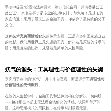
手谕中提及“按香港法律要求，签订信托合同，并请香港公证
处公证”。宗老选择了最专业的法律安排，却忽略了最基础的
家庭沟通；采用了最先进的金融工具，却放弃了最传统的父子
交心。
这种
技术完美而情感缺失
的传承安排，正是许多中国家族企业
的缩影。我们用世界上最先进的工具，解决着最原始的传承问
题；用最复杂的协议，规避着最简单的人性风险。
妖气的源头：工具理性与价值理性的失衡
宗庆后手谕中的“妖气”，并非来自恶意，而是源于
工具理性对
价值理性的无情碾压
。
在他的人生哲学中，金融工具和法律架构能够解决一切问题
——包括那些本质上无法用金钱解决的情感、认同和尊严问
题。这种思维模式的局限性，在传承时刻暴露无遗。