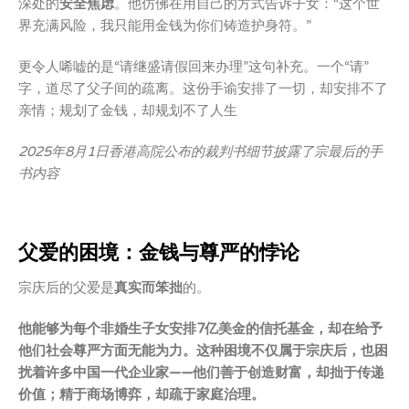
深处的
安全焦虑
。他仿佛在用自己的方式告诉子女：“这个世
界充满风险，我只能用金钱为你们铸造护身符。”
更令人唏嘘的是“请继盛请假回来办理”这句补充。一个“请”
字，道尽了父子间的疏离。这份手谕安排了一切，却安排不了
亲情；规划了金钱，却规划不了人生
2025年8月1日香港高院公布的裁判书细节披露了宗最后的手
书内容
父爱的困境：金钱与尊严的悖论
宗庆后的父爱是
真实而笨拙
的。
他能够为每个非婚生子女安排7亿美金的信托基金，却在给予
他们社会尊严方面
无能为力
。这种困境不仅属于宗庆后，也困
扰着许多中国一代企业家——他们善于创造财富，却拙于传递
价值；精于商场博弈，却疏于家庭治理。