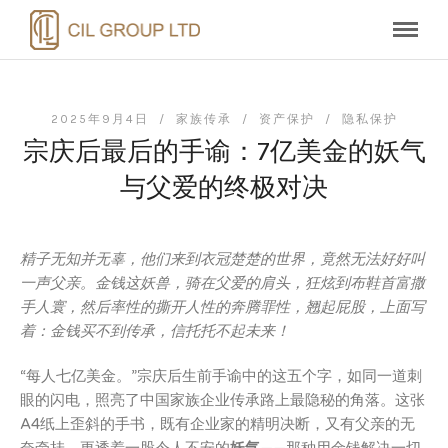
2025年9月4日 /
家族传承
/
资产保护
/
隐私保护
宗庆后最后的手谕：7亿美金的妖气
与父爱的终极对决
精子无知并无辜，他们来到衣冠楚楚的世界，竟然无法好好叫
一声父亲。金钱这妖兽，骑在父爱的肩头，狂炫到布鞋首富撒
手人寰，然后率性的撕开人性的奔腾罪性，翘起屁股，上面写
着：金钱买不到传承，信托托不起未来！
“每人七亿美金。”宗庆后生前手谕中的这五个字，如同一道刺
眼的闪电，照亮了中国家族企业传承路上最隐秘的角落。这张
A4纸上歪斜的手书，既有企业家的精明决断，又有父亲的无
奈牵挂，更透着一股令人不安的
妖气
——那种用金钱解决一切